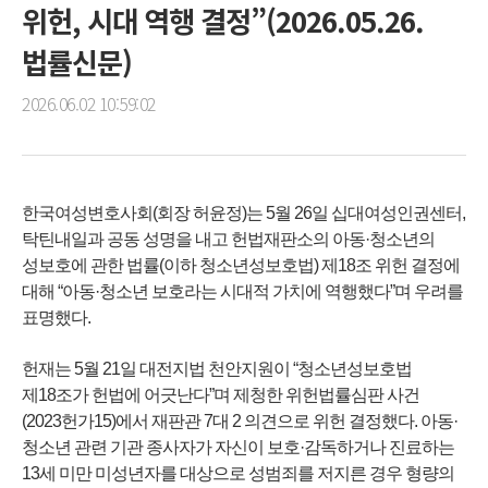
위헌, 시대 역행 결정”(2026.05.26.
법률신문)
2026.06.02 10:59:02
한국여성변호사회(회장 허윤정)는 5월 26일 십대여성인권센터,
탁틴내일과 공동 성명을 내고 헌법재판소의 아동·청소년의
성보호에 관한 법률(이하 청소년성보호법) 제18조 위헌 결정에
대해 “아동·청소년 보호라는 시대적 가치에 역행했다”며 우려를
표명했다.
헌재는 5월 21일 대전지법 천안지원이 “청소년성보호법
제18조가 헌법에 어긋난다”며 제청한 위헌법률심판 사건
(2023헌가15)에서 재판관 7대 2 의견으로 위헌 결정했다. 아동·
청소년 관련 기관 종사자가 자신이 보호·감독하거나 진료하는
13세 미만 미성년자를 대상으로 성범죄를 저지른 경우 형량의