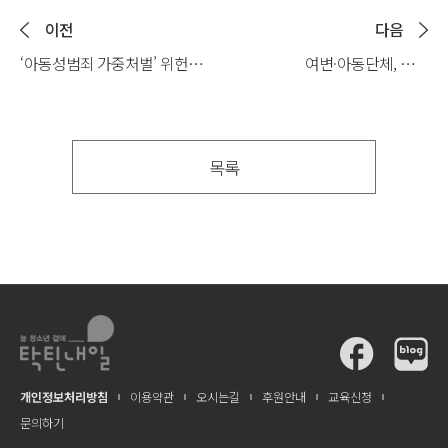
이전
다음
‘아동성범죄 가중처벌’ 위헌에
여변·아동단체, 헌재
“사법온정주의 고착” 반발
청소년성보호법 위헌 결정
(2026.05.26. 내일신문)
비판… “솜방망이 처벌
우려”(2026.05.26. 법조신문)
목록
개인정보처리방침
이용약관
오시는길
후원안내
교육신청
문의하기