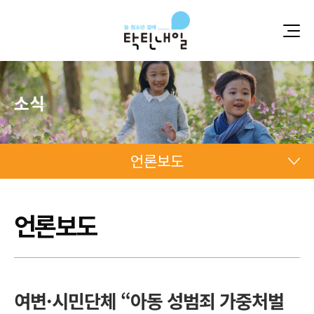
소식
언론보도
언론보도
언론보도
언론보도
여변·시민단체 “아동 성범죄 가중처벌