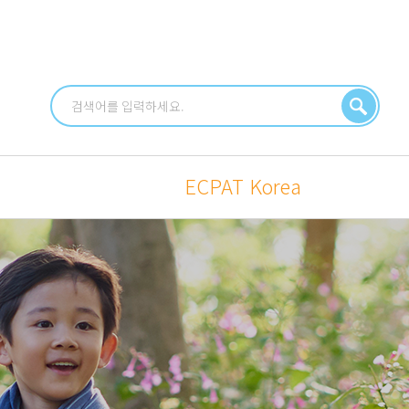
식
ECPAT Korea