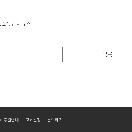
6.24. 단비뉴스)
목록
후원안내
교육신청
문의하기