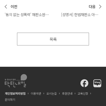
이전
다음
'동의 없는 성폭력' 재판소원
[성명서] 헌법재판소 아청법
기자회견 현장 스케치
제18조에 대한 위헌결정 관련
목록
개인정보처리방침
이용약관
오시는길
후원안내
교육신청
문의하기