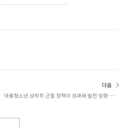
다음
아동청소년 성착취 근절 정책의 성과와 발전 방향 모색
(2021.07.01)