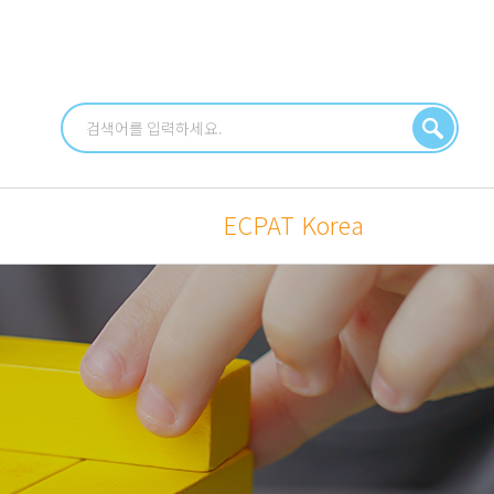
식
ECPAT Korea