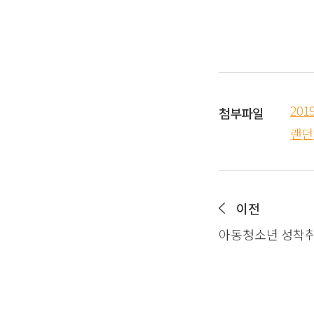
2019
첨부파일
랜던
이전
아동청소년 성착취 근