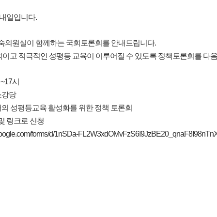
틴내일입니다.
경숙의원실이 함께하는 국회토론회를 안내드립니다.
이고 적극적인 성평등 교육이 이루어질 수 있도록 정책토론회를 다음
시~17시
 소강당
안에서의 성평등교육 활성화를 위한 정책 토론회
 및 링크로 신청
s.google.com/forms/d/1nSDa-FL2W3xdOMvFzS6I9JzBE20_qnaF8I98nTnX