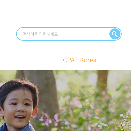
식
ECPAT Korea