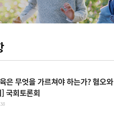
항
교육은 무엇을 가르쳐야 하는가? 혐오와
] 국회토론회
:38