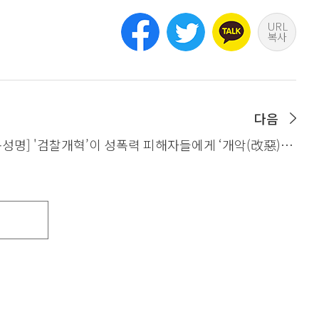
URL
복사
다음
동성명] '검찰개혁’이 성폭력 피해자들에게 ‘개악(改惡)’이
는 안 된다 - ‘검찰개혁’에 대한 전국성폭력상담소협의회
입장문