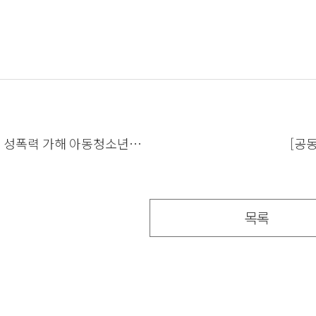
년 성폭력 가해 아동청소년
[공
그램 강사워크숍 온라인 기본과정
되어서
목록